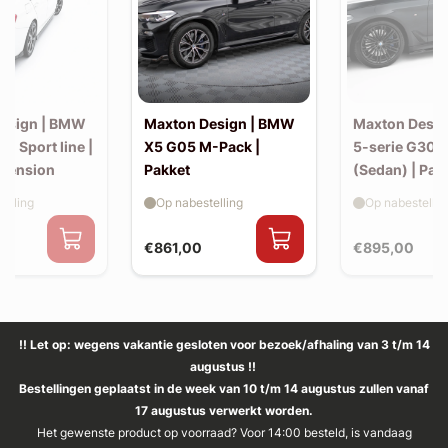
esign | BMW
Maxton Design | BMW
Maxton Desi
30 Sport line |
X5 G05 M-Pack |
5-serie G30 
xtension
Pakket
(Sedan) | Pak
elling
Op nabestelling
Op nabestellin
€861,00
€895,00
!! Let op: wegens vakantie gesloten voor bezoek/afhaling van 3 t/m 14
augustus !!
Bestellingen geplaatst in de week van 10 t/m 14 augustus zullen vanaf
17 augustus verwerkt worden.
Het gewenste product op voorraad? Voor 14:00 besteld, is vandaag