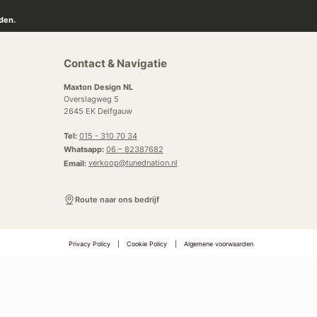
den.
Contact & Navigatie
Maxton Design NL
Overslagweg 5
2645 EK Delfgauw
Tel:
015 - 310 70 34
Whatsapp:
06 – 82387682
Email:
verkoop@tunednation.nl
Route naar ons bedrijf
Privacy Policy
|
Cookie Policy
|
Algemene voorwaarden