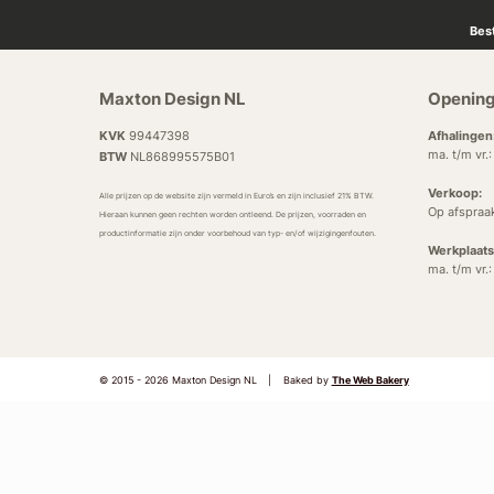
Bes
Maxton Design NL
Opening
KVK
99447398
Afhalingen
ma. t/m vr.
BTW
NL868995575B01
Verkoop:
Alle prijzen op de website zijn vermeld in Euro’s en zijn inclusief 21% BTW.
Op afspraa
Hieraan kunnen geen rechten worden ontleend. De prijzen, voorraden en
productinformatie zijn onder voorbehoud van typ- en/of wijzigingenfouten.
Werkplaats
ma. t/m vr.
© 2015 - 2026 Maxton Design NL
|
Baked by
The Web Bakery