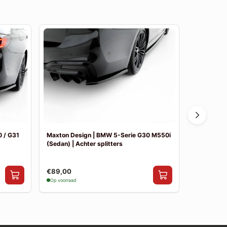
 / G31
Maxton Design | BMW 5-Serie G30 M550i
Maxton De
(Sedan) | Achter splitters
Pakket
€89,00
€841,00
Op voorraad
Op voorraad