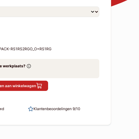
-MPACK-RS1RS2RGO_O+RS1RG
ze werkplaats?
en aan winkelwagen
uwd
Klantenbeoordelingen 9/10