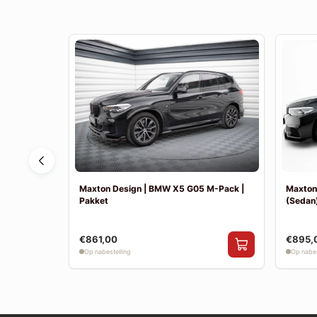
F30 Sport
Maxton Design | BMW X5 G05 M-Pack |
Maxton
Pakket
(Sedan)
€861,00
€895,
Op nabestelling
Op nabes