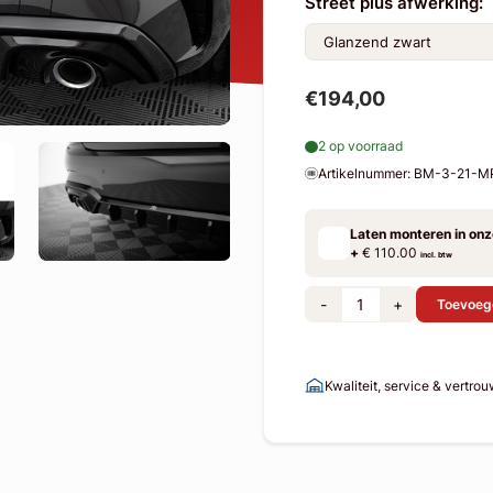
Street plus afwerking:
€194,00
2 op voorraad
Artikelnummer: BM-3-21
Laten monteren in on
+
€ 110.00
incl. btw
-
+
Toevoeg
Kwaliteit, service & vertro