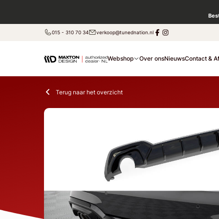
Bes
015 - 310 70 34
verkoop@tunednation.nl
Webshop
Over ons
Nieuws
Contact & A
Terug naar het overzicht