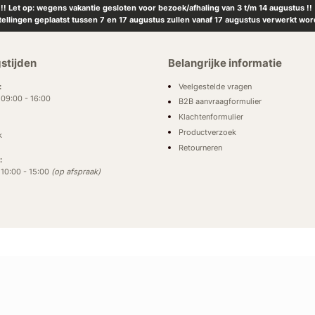
!! Let op: wegens vakantie gesloten voor bezoek/afhaling van 3 t/m 14 augustus !!
tellingen geplaatst tussen 7 en 17 augustus zullen vanaf 17 augustus verwerkt wor
stijden
Belangrijke informatie
Veelgestelde vragen
:
: 09:00 - 16:00
B2B aanvraagformulier
Klachtenformulier
Productverzoek
k
Retourneren
:
: 10:00 - 15:00
(op afspraak)