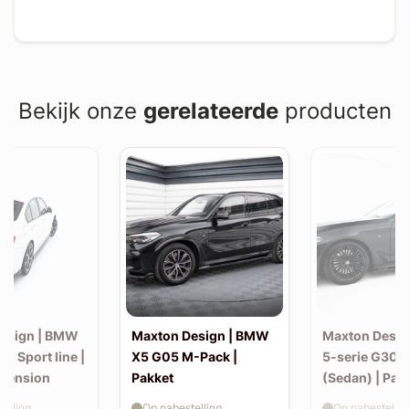
Bekijk onze
gerelateerde
producten
esign | BMW
Maxton Design | BMW
Maxton Desi
30 Sport line |
X5 G05 M-Pack |
5-serie G30 
xtension
Pakket
(Sedan) | Pak
elling
Op nabestelling
Op nabestellin