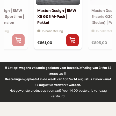
esign | BMW
Maxton Design | BMW
Maxton Desi
30 Sport line |
X5 G05 M-Pack |
5-serie G30 
xtension
Pakket
(Sedan) | Pak
elling
Op nabestelling
Op nabestellin
€861,00
€895,00
!! Let op: wegens vakantie gesloten voor bezoek/afhaling van 3 t/m 14
augustus !!
Bestellingen geplaatst in de week van 10 t/m 14 augustus zullen vanaf
17 augustus verwerkt worden.
Het gewenste product op voorraad? Voor 14:00 besteld, is vandaag
verstuurd.