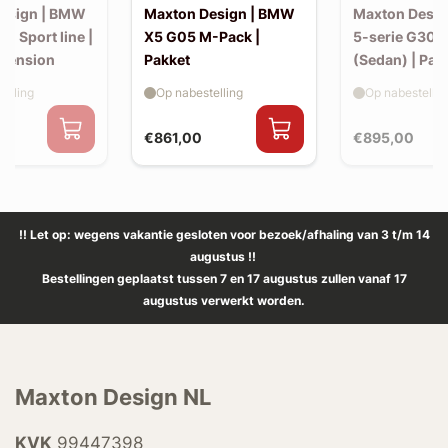
esign | BMW
Maxton Design | BMW
Maxton Desi
30 Sport line |
X5 G05 M-Pack |
5-serie G30 
xtension
Pakket
(Sedan) | Pak
elling
Op nabestelling
Op nabestellin
€861,00
€895,00
!! Let op: wegens vakantie gesloten voor bezoek/afhaling van 3 t/m 14
augustus !!
Bestellingen geplaatst tussen 7 en 17 augustus zullen vanaf 17
augustus verwerkt worden.
Maxton Design NL
KVK
99447398