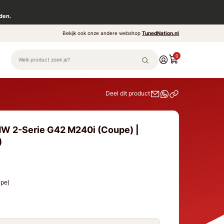
den.
Bekijk ook onze andere webshop
TunedNation.nl
0
Deel dit product
MW 2-Serie G42 M240i (Coupe) |
)
upe)