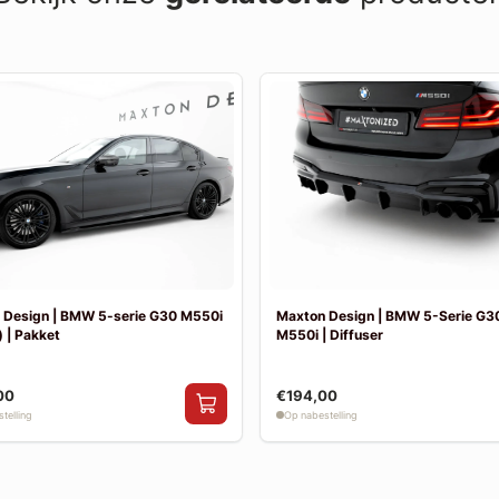
 Design | BMW 5-serie G30 M550i
Maxton Design | BMW 5-Serie G30
 | Pakket
M550i | Diffuser
00
€194,00
telling
Op nabestelling