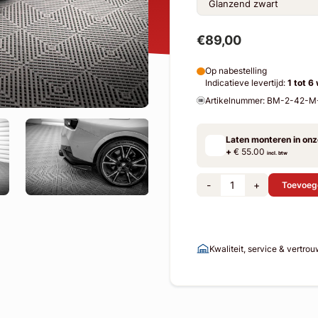
€89,00
Op nabestelling
Indicatieve levertijd:
1 tot 6
Artikelnummer: BM-2-42-
Laten monteren in on
+
€ 55.00
incl. btw
-
+
Toevoeg
Kwaliteit, service & vertro