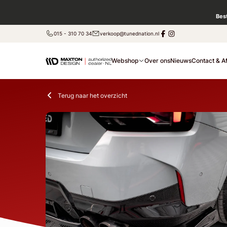
Bes
015 - 310 70 34
verkoop@tunednation.nl
Webshop
Over ons
Nieuws
Contact & A
Terug naar het overzicht