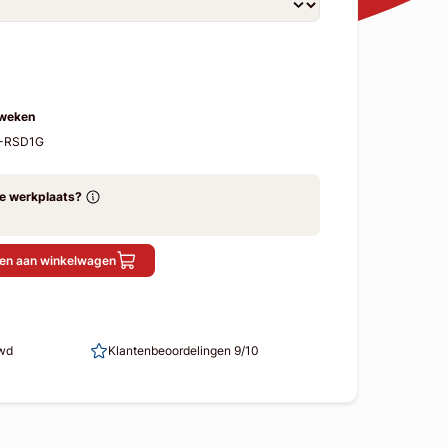
 weken
M-RSD1G
ze werkplaats?
en aan winkelwagen
uwd
Klantenbeoordelingen 9/10