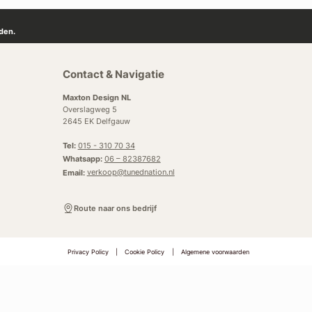
den.
Contact & Navigatie
Maxton Design NL
Overslagweg 5
2645 EK Delfgauw
Tel:
015 - 310 70 34
Whatsapp:
06 – 82387682
Email:
verkoop@tunednation.nl
Route naar ons bedrijf
Privacy Policy
|
Cookie Policy
|
Algemene voorwaarden