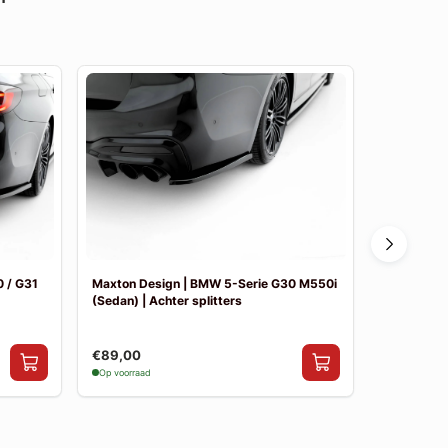
 / G31
Maxton Design | BMW 5-Serie G30 M550i
Maxton De
(Sedan) | Achter splitters
Pakket
€89,00
€841,00
Op voorraad
Op voorraad