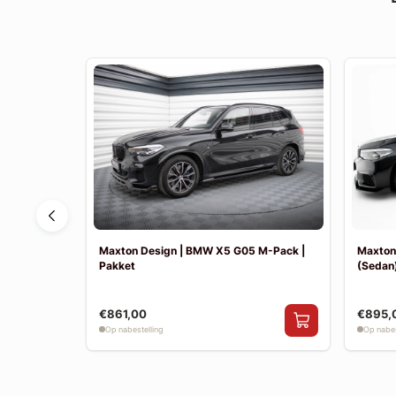
F30 Sport
Maxton Design | BMW X5 G05 M-Pack |
Maxton
Pakket
(Sedan)
€861,00
€895,
Op nabestelling
Op nabes