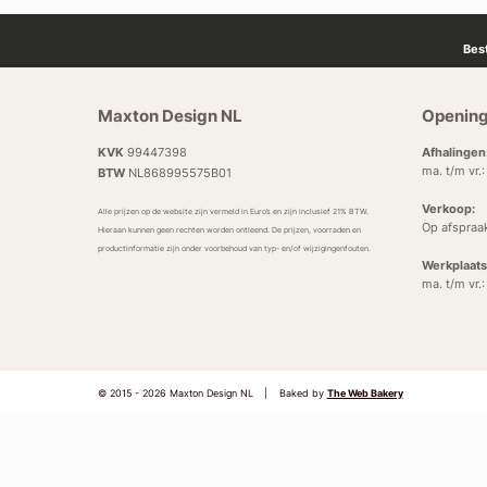
Bes
Maxton Design NL
Opening
KVK
99447398
Afhalingen
ma. t/m vr.
BTW
NL868995575B01
Verkoop:
Alle prijzen op de website zijn vermeld in Euro’s en zijn inclusief 21% BTW.
Op afspraa
Hieraan kunnen geen rechten worden ontleend. De prijzen, voorraden en
productinformatie zijn onder voorbehoud van typ- en/of wijzigingenfouten.
Werkplaats
ma. t/m vr.
© 2015 - 2026 Maxton Design NL
|
Baked by
The Web Bakery