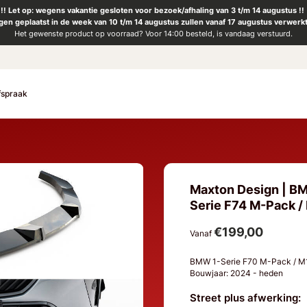
!! Let op: wegens vakantie gesloten voor bezoek/afhaling van 3 t/m 14 augustus !!
ngen geplaatst in de week van 10 t/m 14 augustus zullen vanaf 17 augustus verwerk
Het gewenste product op voorraad? Voor 14:00 besteld, is vandaag verstuurd.
fspraak
Maxton Design | BM
Serie F74 M-Pack / 
€199,00
Vanaf
BMW 1-Serie F70 M-Pack / M1
Bouwjaar: 2024 - heden
Street plus afwerking: