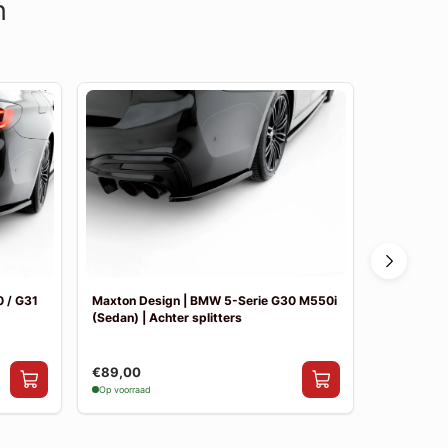
n
 / G31
Maxton Design | BMW 5-Serie G30 M550i
Maxton De
(Sedan) | Achter splitters
Pakket
€89,00
€841,00
Op voorraad
Op voorraad