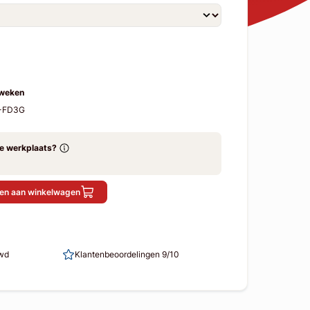
 weken
M-FD3G
ze werkplaats?
en aan winkelwagen
uwd
Klantenbeoordelingen 9/10