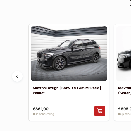
F30 Sport
Maxton Design | BMW X5 G05 M-Pack |
Maxton
Pakket
(Sedan)
€861,00
€895,
Op nabestelling
Op nabes