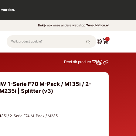
t worden.
Bekijk ook onze andere webshop
TunedNation.nl
0
Deel dit product
W 1-Serie F70 M-Pack / M135i / 2-
M235i | Splitter (v3)
35i / 2-Serie F74 M-Pack / M235i