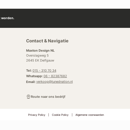
t worden.
Contact & Navigatie
Maxton Design NL
Overslagweg 5
2645 EK Delfgauw
Tel:
015 - 310 70 34
Whatsapp:
06 – 82387682
Email:
verkoop@tunednation.nl
Route naar ons bedrijf
Privacy Policy
|
Cookie Policy
|
Algemene voorwaarden