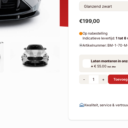
€199,00
Op nabestelling
Indicatieve levertijd:
1 tot 6
Artikelnummer: BM-1-70-
Laten monteren in on
+
€ 55.00
incl. btw
-
+
Toevoeg
Kwaliteit, service & vertro