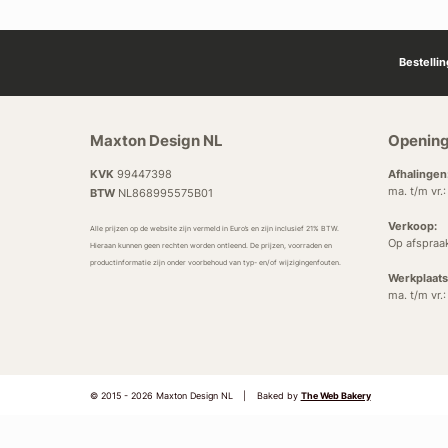
Bestelli
Maxton Design NL
Opening
KVK
99447398
Afhalingen
ma. t/m vr.
BTW
NL868995575B01
Verkoop:
Alle prijzen op de website zijn vermeld in Euro’s en zijn inclusief 21% BTW.
Op afspraa
Hieraan kunnen geen rechten worden ontleend. De prijzen, voorraden en
productinformatie zijn onder voorbehoud van typ- en/of wijzigingenfouten.
Werkplaats
ma. t/m vr.
© 2015 - 2026 Maxton Design NL
|
Baked by
The Web Bakery