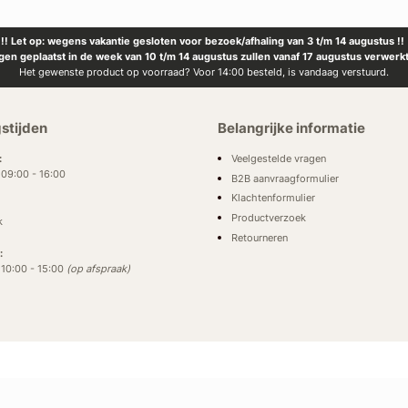
!! Let op: wegens vakantie gesloten voor bezoek/afhaling van 3 t/m 14 augustus !!
ngen geplaatst in de week van 10 t/m 14 augustus zullen vanaf 17 augustus verwerk
Het gewenste product op voorraad? Voor 14:00 besteld, is vandaag verstuurd.
stijden
Belangrijke informatie
Veelgestelde vragen
:
: 09:00 - 16:00
B2B aanvraagformulier
Klachtenformulier
Productverzoek
k
Retourneren
:
: 10:00 - 15:00
(op afspraak)