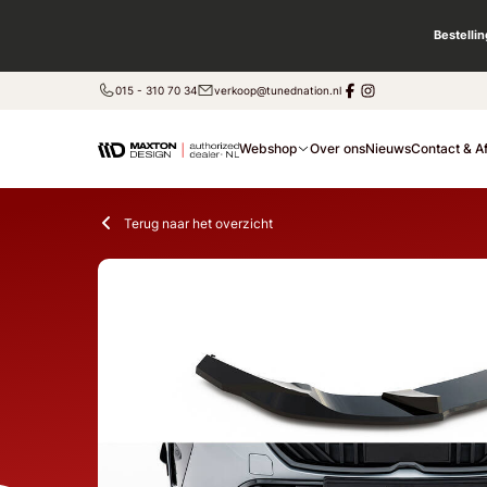
Bestelli
015 - 310 70 34
verkoop@tunednation.nl
Webshop
Over ons
Nieuws
Contact & A
Terug naar het overzicht