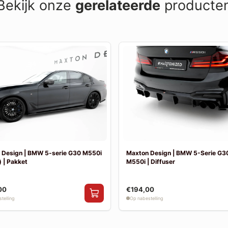
Bekijk onze
gerelateerde
producte
 Design | BMW 5-serie G30 M550i
Maxton Design | BMW 5-Serie G30
 | Pakket
M550i | Diffuser
00
€194,00
telling
Op nabestelling