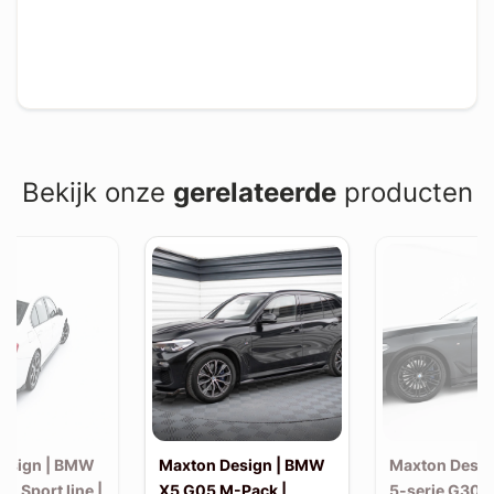
Bekijk onze
gerelateerde
producten
esign | BMW
Maxton Design | BMW
Maxton Desi
30 Sport line |
X5 G05 M-Pack |
5-serie G30 