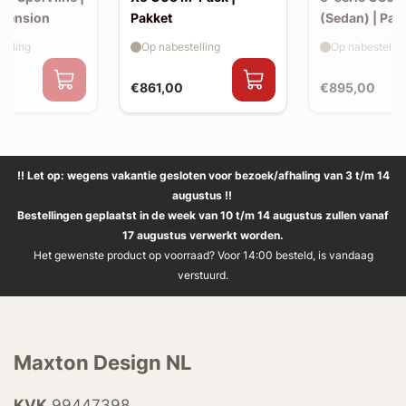
xtension
Pakket
(Sedan) | Pak
elling
Op nabestelling
Op nabestellin
€861,00
€895,00
!! Let op: wegens vakantie gesloten voor bezoek/afhaling van 3 t/m 14
augustus !!
Bestellingen geplaatst in de week van 10 t/m 14 augustus zullen vanaf
17 augustus verwerkt worden.
Het gewenste product op voorraad? Voor 14:00 besteld, is vandaag
verstuurd.
Maxton Design NL
KVK
99447398