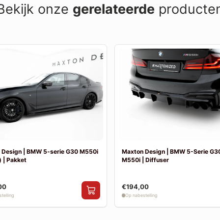
Bekijk onze
gerelateerde
producte
 Design | BMW 5-serie G30 M550i
Maxton Design | BMW 5-Serie G30
 | Pakket
M550i | Diffuser
00
€194,00
telling
Op nabestelling