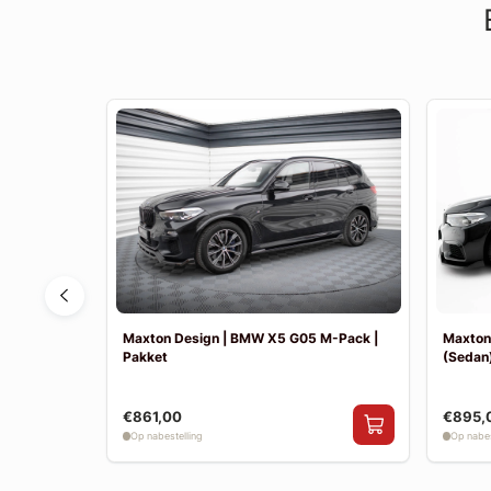
F30 Sport
Maxton Design | BMW X5 G05 M-Pack |
Maxton
Pakket
(Sedan)
€861,00
€895,
Op nabestelling
Op nabes