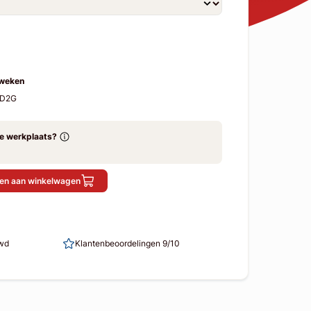
 weken
SD2G
ze werkplaats?
en aan winkelwagen
uwd
Klantenbeoordelingen 9/10