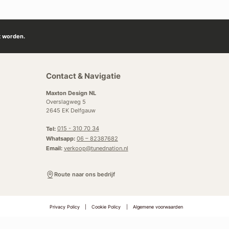
t worden.
Contact & Navigatie
Maxton Design NL
Overslagweg 5
2645 EK Delfgauw
Tel:
015 - 310 70 34
Whatsapp:
06 – 82387682
Email:
verkoop@tunednation.nl
Route naar ons bedrijf
Privacy Policy
|
Cookie Policy
|
Algemene voorwaarden