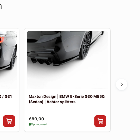
n
 / G31
Maxton Design | BMW 5-Serie G30 M550i
Maxton De
(Sedan) | Achter splitters
Pakket
€89,00
€841,00
Op voorraad
Op voorraad