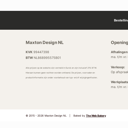
Bestelli
Maxton Design NL
Opening
KVK
99447398
Afhalingen
ma. t/m vr.
BTW
NL868995575B01
Verkoop:
Alle prijzen op de website zijn vermeld in Euro’s en zijn inclusief 21% BTW.
Op afspraa
Hieraan kunnen geen rechten worden ontleend. De prijzen, voorraden en
productinformatie zijn onder voorbehoud van typ- en/of wijzigingenfouten.
Werkplaats
ma. t/m vr.
© 2015 - 2026 Maxton Design NL
|
Baked by
The Web Bakery