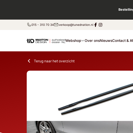
Bestelli
015 - 310 70 34
verkoop@tunednation.nl
Webshop
Over ons
Nieuws
Contact & A
Terug naar het overzicht