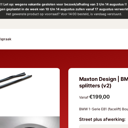
!! Let op: wegens vakantie gesloten voor bezoek/afhaling van 3 t/m 14 augustus !!
ngen geplaatst in de week van 10 t/m 14 augustus zullen vanaf 17 augustus verwerk
Het gewenste product op voorraad? Voor 14:00 besteld, is vandaag verstuurd.
fspraak
Maxton Design | BMW
splitters (v2)
€199,00
Vanaf
BMW 1-Serie E81 (facelift) B
Street plus afwerking: