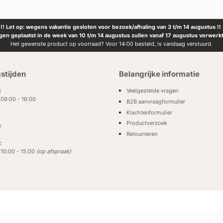
!! Let op: wegens vakantie gesloten voor bezoek/afhaling van 3 t/m 14 augustus !!
ngen geplaatst in de week van 10 t/m 14 augustus zullen vanaf 17 augustus verwerk
Het gewenste product op voorraad? Voor 14:00 besteld, is vandaag verstuurd.
stijden
Belangrijke informatie
Veelgestelde vragen
:
: 09:00 - 16:00
B2B aanvraagformulier
Klachtenformulier
Productverzoek
k
Retourneren
:
: 10:00 - 15:00
(op afspraak)