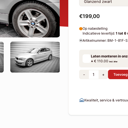
€199,00
Op nabestelling
Indicatieve levertijd:
1 tot 6
Artikelnummer: BM-1-81F-
Laten monteren in on
+
€ 110.00
incl. btw
-
+
Toevoeg
Kwaliteit, service & vertro