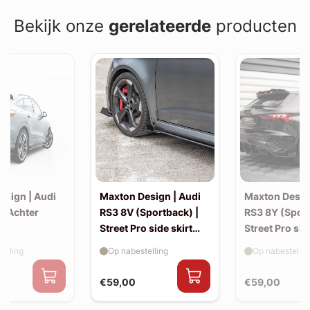
Bekijk onze
gerelateerde
producten
esign | Audi
Maxton Design | Audi
Maxton Desig
| Achter
RS3 8V (Sportback) |
RS3 8Y (Sport
Street Pro side skirt
Street Pro sid
splitter flaps
splitter flaps
elling
Op nabestelling
Op nabestellin
€59,00
€59,00