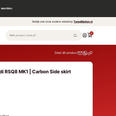
t worden.
Bekijk ook onze andere webshop
TunedNation.nl
0
Deel dit product
di RSQ8 MK1 | Carbon Side skirt