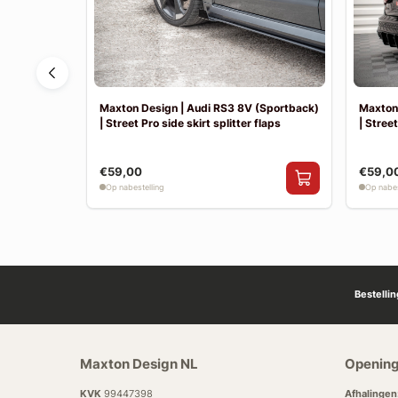
 | Achter
Maxton Design | Audi RS3 8V (Sportback)
Maxton 
| Street Pro side skirt splitter flaps
| Street
€59,00
€59,0
Op nabestelling
Op nabes
Bestelli
Maxton Design NL
Opening
KVK
99447398
Afhalingen