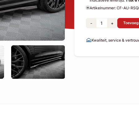
Indicatieve levertijd:
1 tot 6
Artikelnummer: CF-AU-RS
-
+
Toevoeg
Kwaliteit, service & vertro