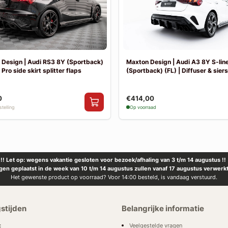
Design | Audi RS3 8Y (Sportback)
Maxton Design | Audi A3 8Y S-lin
 Pro side skirt splitter flaps
(Sportback) (FL) | Diffuser & sier
0
€414,00
telling
Op voorraad
!! Let op: wegens vakantie gesloten voor bezoek/afhaling van 3 t/m 14 augustus !!
ngen geplaatst in de week van 10 t/m 14 augustus zullen vanaf 17 augustus verwerk
Het gewenste product op voorraad? Voor 14:00 besteld, is vandaag verstuurd.
stijden
Belangrijke informatie
Veelgestelde vragen
: