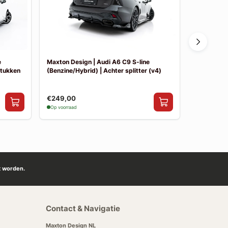
e
Maxton Design | Audi A6 C9 S-line
Maxton Des
stukken
(Benzine/Hybrid) | Achter splitter (v4)
(Benzine/Hy
€249,00
€249,00
Op voorraad
Op voorraad
t worden.
Contact & Navigatie
Maxton Design NL