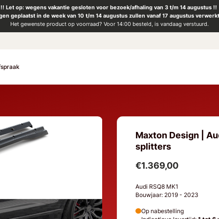
!! Let op: wegens vakantie gesloten voor bezoek/afhaling van 3 t/m 14 augustus !!
ngen geplaatst in de week van 10 t/m 14 augustus zullen vanaf 17 augustus verwerk
Het gewenste product op voorraad? Voor 14:00 besteld, is vandaag verstuurd.
fspraak
Maxton Design | Au
splitters
€1.369,00
Audi RSQ8 MK1
Bouwjaar: 2019 - 2023
Op nabestelling