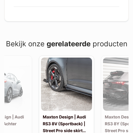
Bekijk onze
gerelateerde
producten
esign | Audi
Maxton Design | Audi
Maxton Desig
| Achter
RS3 8V (Sportback) |
RS3 8Y (Sport
Street Pro side skirt
Street Pro sid