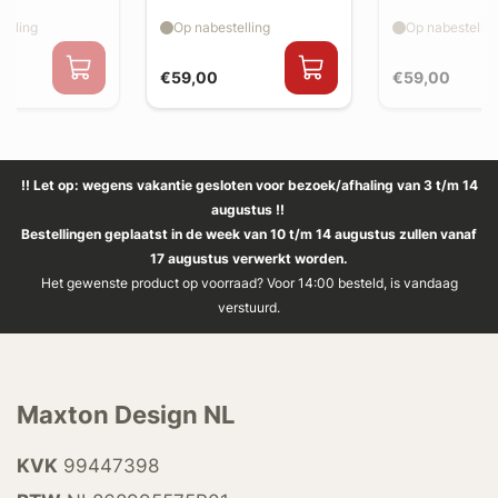
splitter flaps
splitter flaps
elling
Op nabestelling
Op nabestellin
€59,00
€59,00
!! Let op: wegens vakantie gesloten voor bezoek/afhaling van 3 t/m 14
augustus !!
Bestellingen geplaatst in de week van 10 t/m 14 augustus zullen vanaf
17 augustus verwerkt worden.
Het gewenste product op voorraad? Voor 14:00 besteld, is vandaag
verstuurd.
Maxton Design NL
KVK
99447398