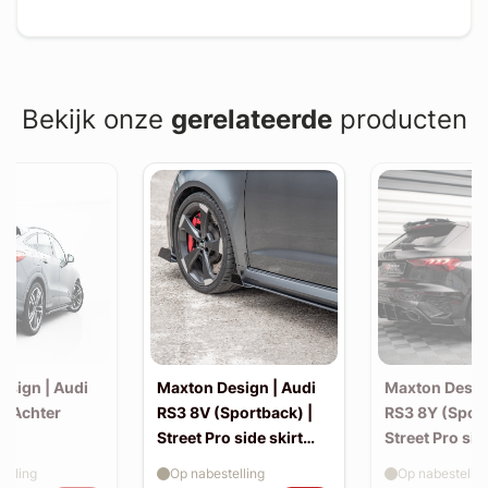
Bekijk onze
gerelateerde
producten
esign | Audi
Maxton Design | Audi
Maxton Desig
| Achter
RS3 8V (Sportback) |
RS3 8Y (Sport
Street Pro side skirt
Street Pro sid
splitter flaps
splitter flaps
elling
Op nabestelling
Op nabestellin