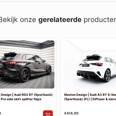
Bekijk onze
gerelateerde
producte
Design | Audi RS3 8Y (Sportback)
Maxton Design | Audi A3 8Y S-lin
 Pro side skirt splitter flaps
(Sportback) (FL) | Diffuser & sier
0
€414,00