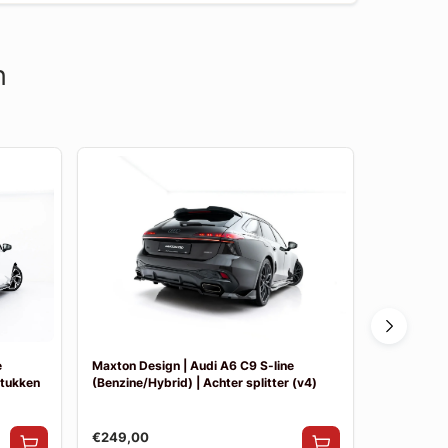
n
e
Maxton Design | Audi A6 C9 S-line
Maxton Des
stukken
(Benzine/Hybrid) | Achter splitter (v4)
(Benzine/Hy
€249,00
€249,00