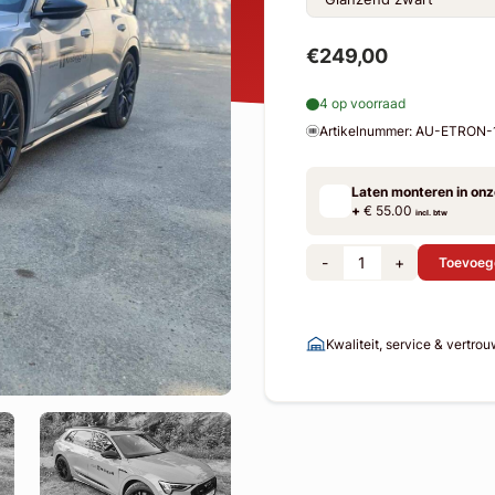
€249,00
4 op voorraad
Artikelnummer: AU-ETRON
Laten monteren in on
+
€ 55.00
incl. btw
-
+
Toevoeg
Kwaliteit, service & vertro