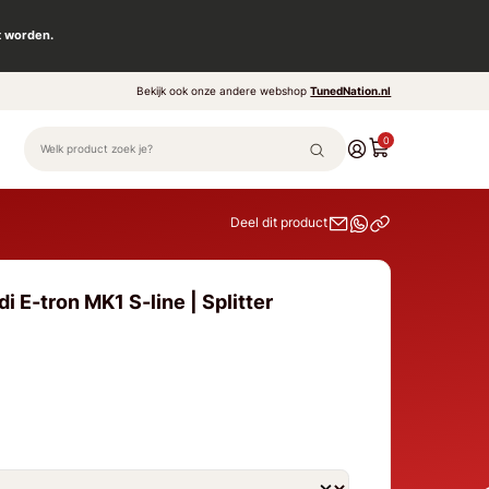
t worden.
Bekijk ook onze andere webshop
TunedNation.nl
0
Deel dit product
i E-tron MK1 S-line | Splitter