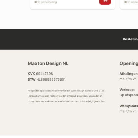
Op nabestelling
Op nabes
Bestelli
Maxton Design NL
Opening
KVK
99447398
Afhalingen
ma. t/m vr.
BTW
NL868995575B01
Verkoop:
Alle prijzen op de website zijn vermeld in Euro’s en zijn inclusief 21% BTW.
Op afspraa
Hieraan kunnen geen rechten worden ontleend. De prijzen, voorraden en
productinformatie zijn onder voorbehoud van typ- en/of wijzigingenfouten.
Werkplaats
ma. t/m vr.