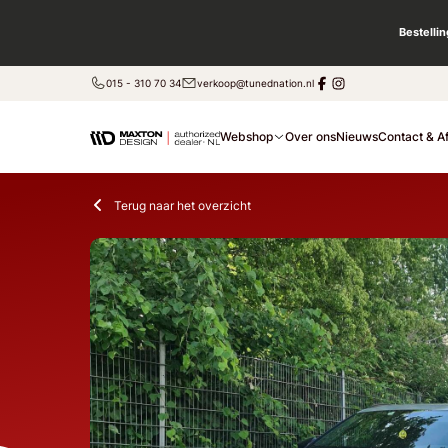
Bestelli
015 - 310 70 34
verkoop@tunednation.nl
Webshop
Over ons
Nieuws
Contact & A
Terug naar het overzicht