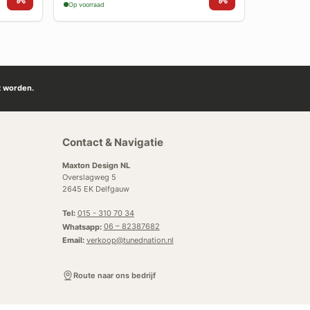
Op voorraad
Op voorraad
t worden.
Contact & Navigatie
Maxton Design NL
Overslagweg 5
2645 EK Delfgauw
Tel:
015 - 310 70 34
Whatsapp:
06 – 82387682
Email:
verkoop@tunednation.nl
Route naar ons bedrijf