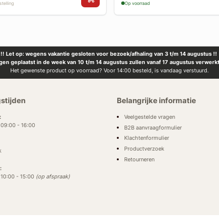
telling
Op voorraad
!! Let op: wegens vakantie gesloten voor bezoek/afhaling van 3 t/m 14 augustus !!
ngen geplaatst in de week van 10 t/m 14 augustus zullen vanaf 17 augustus verwerk
Het gewenste product op voorraad? Voor 14:00 besteld, is vandaag verstuurd.
stijden
Belangrijke informatie
Veelgestelde vragen
:
: 09:00 - 16:00
B2B aanvraagformulier
Klachtenformulier
Productverzoek
k
Retourneren
:
: 10:00 - 15:00
(op afspraak)