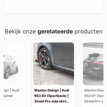
Bekijk onze
gerelateerde
producten
esign | Audi
Maxton Design | Audi
Maxton Desig
| Achter
RS3 8V (Sportback) |
RS3 8Y (Sport
Street Pro side skirt
Street Pro sid
splitter flaps
splitter flaps