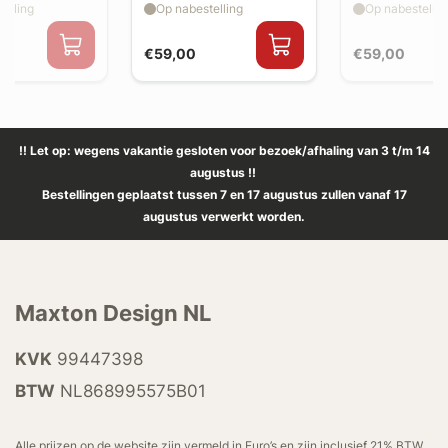
elling
Op nabestelling
Op nabestellin
€59,00
€59,00
!! Let op: wegens vakantie gesloten voor bezoek/afhaling van 3 t/m 14
augustus !!
Bestellingen geplaatst tussen 7 en 17 augustus zullen vanaf 17
augustus verwerkt worden.
Maxton Design NL
KVK
99447398
BTW
NL868995575B01
Alle prijzen op de website zijn vermeld in Euro’s en zijn inclusief 21% BTW.