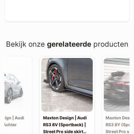
Bekijk onze
gerelateerde
producten
esign | Audi
Maxton Design | Audi
Maxton Desig
| Achter
RS3 8V (Sportback) |
RS3 8Y (Sport
Street Pro side skirt
Street Pro sid