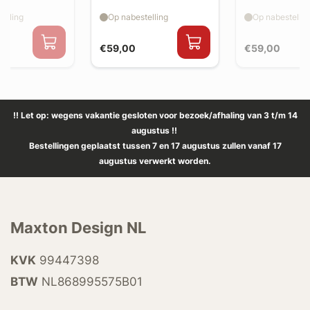
splitter flaps
splitter flaps
elling
Op nabestelling
Op nabestellin
€59,00
€59,00
!! Let op: wegens vakantie gesloten voor bezoek/afhaling van 3 t/m 14
augustus !!
Bestellingen geplaatst tussen 7 en 17 augustus zullen vanaf 17
augustus verwerkt worden.
Maxton Design NL
KVK
99447398
BTW
NL868995575B01