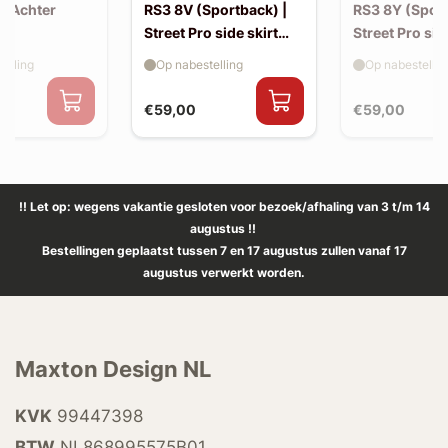
| Achter
RS3 8V (Sportback) |
RS3 8Y (Sport
Street Pro side skirt
Street Pro sid
splitter flaps
splitter flaps
elling
Op nabestelling
Op nabestellin
€59,00
€59,00
!! Let op: wegens vakantie gesloten voor bezoek/afhaling van 3 t/m 14
augustus !!
Bestellingen geplaatst tussen 7 en 17 augustus zullen vanaf 17
augustus verwerkt worden.
Maxton Design NL
KVK
99447398
BTW
NL868995575B01