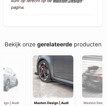
kunt op terecht op de
Maxton Design
-
pagina.
Bekijk onze
gerelateerde
producten
esign | Audi
Maxton Design | Audi
Maxton Desig