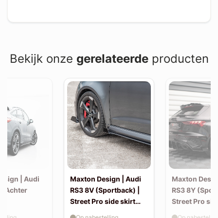
Bekijk onze
gerelateerde
producten
esign | Audi
Maxton Design | Audi
Maxton Desig
| Achter
RS3 8V (Sportback) |
RS3 8Y (Sport
Street Pro side skirt
Street Pro sid
splitter flaps
splitter flaps
elling
Op nabestelling
Op nabestellin