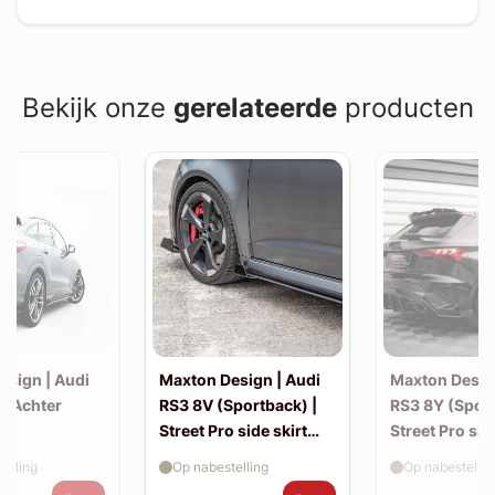
Bekijk onze
gerelateerde
producten
esign | Audi
Maxton Design | Audi
Maxton Desig
| Achter
RS3 8V (Sportback) |
RS3 8Y (Sport
Street Pro side skirt
Street Pro sid
splitter flaps
splitter flaps
elling
Op nabestelling
Op nabestellin