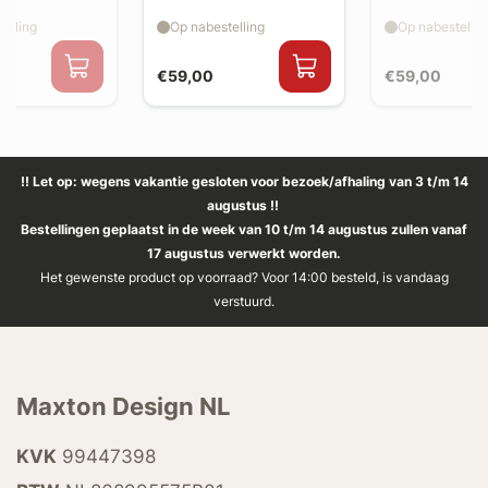
splitter flaps
splitter flaps
elling
Op nabestelling
Op nabestellin
€59,00
€59,00
!! Let op: wegens vakantie gesloten voor bezoek/afhaling van 3 t/m 14
augustus !!
Bestellingen geplaatst in de week van 10 t/m 14 augustus zullen vanaf
17 augustus verwerkt worden.
Het gewenste product op voorraad? Voor 14:00 besteld, is vandaag
verstuurd.
Maxton Design NL
KVK
99447398