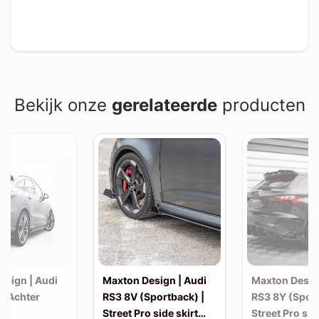
Bekijk onze
gerelateerde
producten
esign | Audi
Maxton Design | Audi
Maxton Desig
| Achter
RS3 8V (Sportback) |
RS3 8Y (Sport
Street Pro side skirt
Street Pro sid