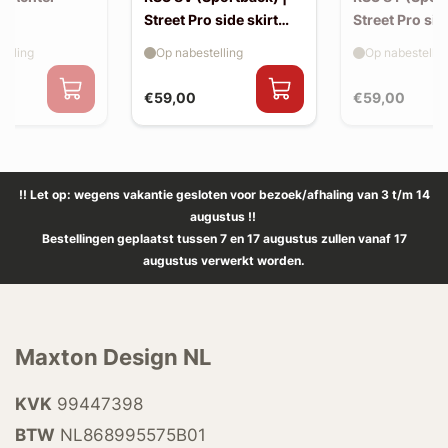
Street Pro side skirt
Street Pro sid
splitter flaps
splitter flaps
elling
Op nabestelling
Op nabestellin
€59,00
€59,00
!! Let op: wegens vakantie gesloten voor bezoek/afhaling van 3 t/m 14
augustus !!
Bestellingen geplaatst tussen 7 en 17 augustus zullen vanaf 17
augustus verwerkt worden.
Maxton Design NL
KVK
99447398
BTW
NL868995575B01