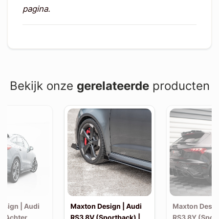
pagina.
Bekijk onze
gerelateerde
producten
esign | Audi
Maxton Design | Audi
Maxton Desig
| Achter
RS3 8V (Sportback) |
RS3 8Y (Sport