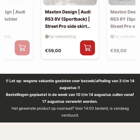
esign | Audi
Maxton Design | Audi
Maxton Desig
| Achter
RS3 8V (Sportback) |
RS3 8Y (Sport
Street Pro side skirt
Street Pro sid
splitter flaps
splitter flaps
elling
Op nabestelling
Op nabestellin
€59,00
€59,00
!! Let op: wegens vakantie gesloten voor bezoek/afhaling van 3 t/m 14
augustus !!
Bestellingen geplaatst in de week van 10 t/m 14 augustus zullen vanaf
17 augustus verwerkt worden.
Het gewenste product op voorraad? Voor 14:00 besteld, is vandaag
verstuurd.