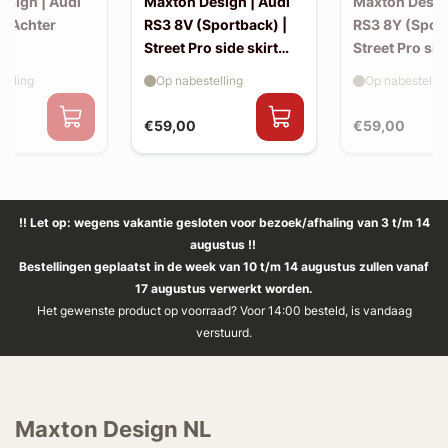
esign | Audi
Maxton Design | Audi
Maxton Desig
| Achter
RS3 8V (Sportback) |
RS3 8Y (Sport
Street Pro side skirt
Street Pro sid
splitter flaps
splitter flaps
elling
Op nabestelling
Op nabestellin
€59,00
€59,00
!! Let op: wegens vakantie gesloten voor bezoek/afhaling van 3 t/m 14
augustus !!
Bestellingen geplaatst in de week van 10 t/m 14 augustus zullen vanaf
17 augustus verwerkt worden.
Het gewenste product op voorraad? Voor 14:00 besteld, is vandaag
verstuurd.
Maxton Design NL