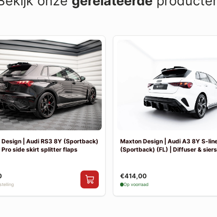
Bekijk onze
gerelateerde
producte
Design | Audi RS3 8Y (Sportback)
Maxton Design | Audi A3 8Y S-lin
 Pro side skirt splitter flaps
(Sportback) (FL) | Diffuser & sier
0
€414,00
telling
Op voorraad