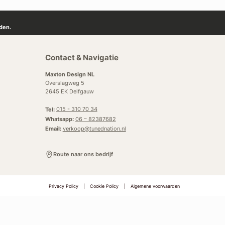
den.
Contact & Navigatie
Maxton Design NL
Overslagweg 5
2645 EK Delfgauw
Tel:
015 - 310 70 34
Whatsapp:
06 – 82387682
Email:
verkoop@tunednation.nl
Route naar ons bedrijf
Privacy Policy
|
Cookie Policy
|
Algemene voorwaarden