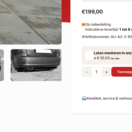
€199,00
Op nabestelling
Indicatieve levertijd:
1 tot 6
Artikelnummer: AU-A3-2-R
Laten monteren in on
+
€ 55.00
incl. btw
-
+
Toevoeg
Kwaliteit, service & vertro