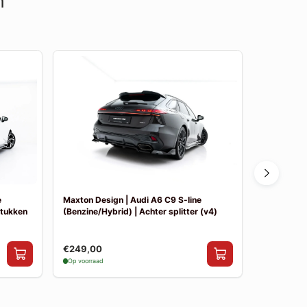
n
e
Maxton Design | Audi A6 C9 S-line
Maxton Des
stukken
(Benzine/Hybrid) | Achter splitter (v4)
(Benzine/Hy
€249,00
€249,00
Op voorraad
Op voorraad