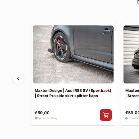
 | Achter
Maxton Design | Audi RS3 8V (Sportback)
Maxton 
| Street Pro side skirt splitter flaps
| Street
€59,00
€59,0
Op nabestelling
Op nabes