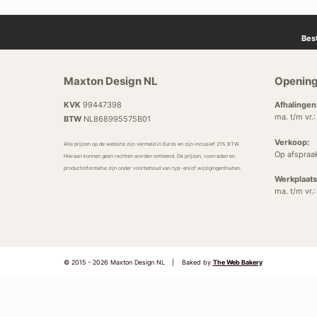
Bes
Maxton Design NL
Opening
KVK
99447398
Afhalingen
ma. t/m vr.
BTW
NL868995575B01
Verkoop:
Alle prijzen op de website zijn vermeld in Euro’s en zijn inclusief 21% BTW.
Op afspraa
Hieraan kunnen geen rechten worden ontleend. De prijzen, voorraden en
productinformatie zijn onder voorbehoud van typ- en/of wijzigingenfouten.
Werkplaats
ma. t/m vr.
© 2015 - 2026 Maxton Design NL
|
Baked by
The Web Bakery