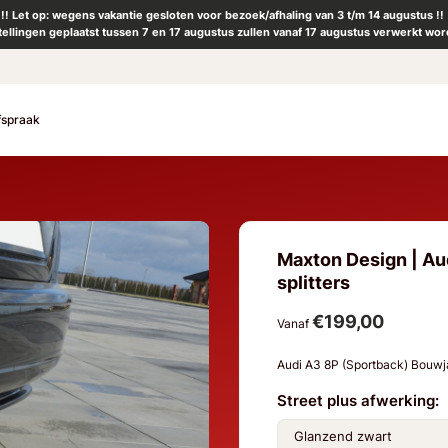
!! Let op: wegens vakantie gesloten voor bezoek/afhaling van 3 t/m 14 augustus !!
tellingen geplaatst tussen 7 en 17 augustus zullen vanaf 17 augustus verwerkt wor
fspraak
Maxton Design | Au
splitters
€199,00
Vanaf
Audi A3 8P (Sportback) Bouw
Street plus afwerking: