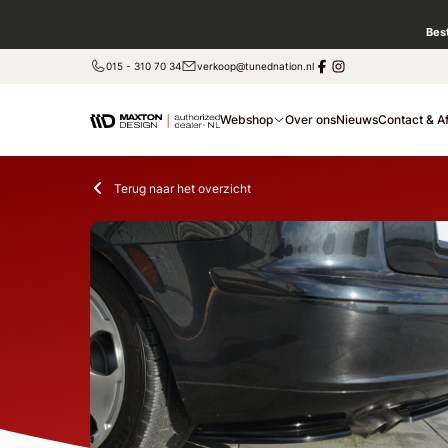
Bes
015 - 310 70 34
verkoop@tunednation.nl
Webshop
Over ons
Nieuws
Contact & A
Terug naar het overzicht