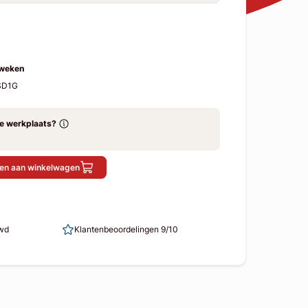
 weken
SD1G
ze werkplaats?
en aan winkelwagen
uwd
Klantenbeoordelingen 9/10