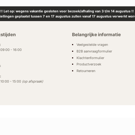
!! Let op: wegens vakantie gesloten voor bezoek/afhaling van 3 t/m 14 augustus !!
tellingen geplaatst tussen 7 en 17 augustus zullen vanaf 17 augustus verwerkt wor
stijden
Belangrijke informatie
Veelgestelde vragen
:
: 09:00 - 16:00
B2B aanvraagformulier
Klachtenformulier
Productverzoek
k
Retourneren
:
: 10:00 - 15:00
(op afspraak)