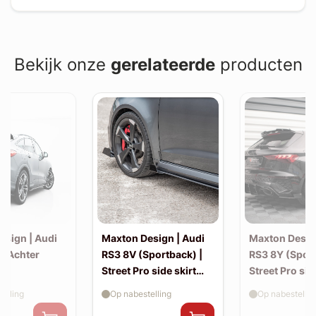
Bekijk onze
gerelateerde
producten
esign | Audi
Maxton Design | Audi
Maxton Desig
| Achter
RS3 8V (Sportback) |
RS3 8Y (Sport
Street Pro side skirt
Street Pro sid
splitter flaps
splitter flaps
elling
Op nabestelling
Op nabestellin