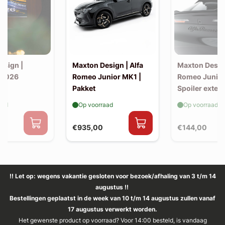
esign |
Maxton Design | Alfa
Maxton Design
 2026
Romeo Junior MK1 |
Romeo Junior
Pakket
Spoiler exten
(kofferbak sp
aad
Op voorraad
Op voorraad
€935,00
€144,00
!! Let op: wegens vakantie gesloten voor bezoek/afhaling van 3 t/m 14
augustus !!
Bestellingen geplaatst in de week van 10 t/m 14 augustus zullen vanaf
17 augustus verwerkt worden.
Het gewenste product op voorraad? Voor 14:00 besteld, is vandaag