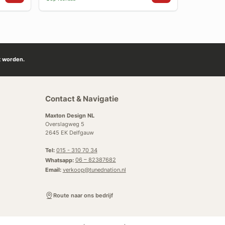
t worden.
Contact & Navigatie
Maxton Design NL
Overslagweg 5
2645 EK Delfgauw
Tel:
015 - 310 70 34
Whatsapp:
06 – 82387682
Email:
verkoop@tunednation.nl
Route naar ons bedrijf