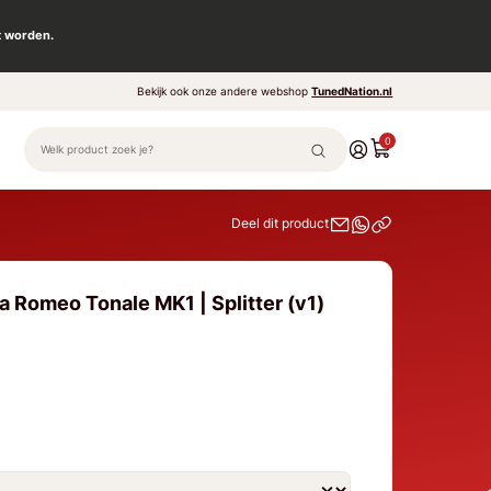
t worden.
Bekijk ook onze andere webshop
TunedNation.nl
0
Deel dit product
a Romeo Tonale MK1 | Splitter (v1)