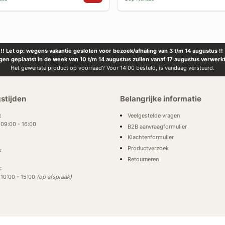
!! Let op: wegens vakantie gesloten voor bezoek/afhaling van 3 t/m 14 augustus !!
ngen geplaatst in de week van 10 t/m 14 augustus zullen vanaf 17 augustus verwerk
Het gewenste product op voorraad? Voor 14:00 besteld, is vandaag verstuurd.
stijden
Belangrijke informatie
Veelgestelde vragen
:
: 09:00 - 16:00
B2B aanvraagformulier
Klachtenformulier
Productverzoek
k
Retourneren
:
: 10:00 - 15:00
(op afspraak)