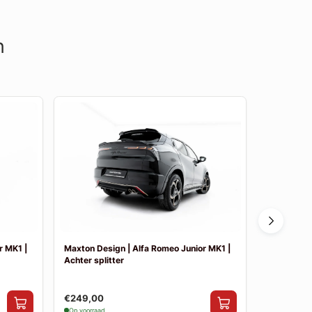
n
r MK1 |
Maxton Design | Alfa Romeo Junior MK1 |
Maxton Des
Achter splitter
Side skirt 
€249,00
€199,00
Op voorraad
Op voorraad