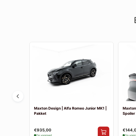
6
Maxton Design | Alfa Romeo Junior MK1 |
Maxton 
Pakket
Spoiler
€935,00
€144,
Op voorraad
Op voor