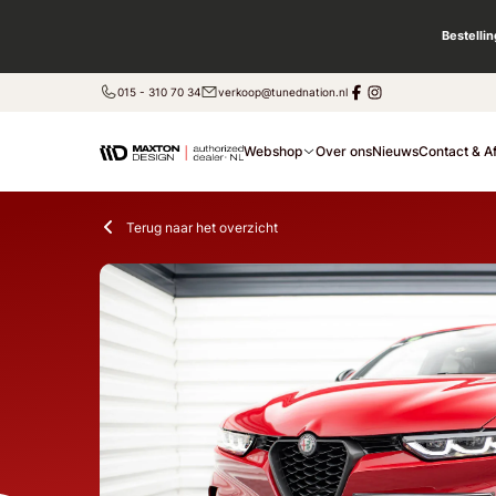
Bestelli
015 - 310 70 34
verkoop@tunednation.nl
Webshop
Over ons
Nieuws
Contact & A
Terug naar het overzicht