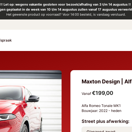
!! Let op: wegens vakantie gesloten voor bezoek/afhaling van 3 t/m 14 augustus !!
ngen geplaatst in de week van 10 t/m 14 augustus zullen vanaf 17 augustus verwerk
Het gewenste product op voorraad? Voor 14:00 besteld, is vandaag verstuurd.
fspraak
Maxton Design | Alf
€199,00
Vanaf
Alfa Romeo Tonale MK1
Bouwjaar: 2022 - heden
Street plus afwerking: