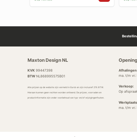
Bestelli
Maxton Design NL
Opening
KVK
99447398
Afhalingen
ma. t/m vr.
BTW
NL868995575B01
Verkoop:
Alle prijzen op de website zijn vermeld in Euro’s en zijn inclusief 21% BTW.
Op afspraa
Hieraan kunnen geen rechten worden ontleend. De prijzen, voorraden en
productinformatie zijn onder voorbehoud van typ- en/of wijzigingenfouten.
Werkplaats
ma. t/m vr.