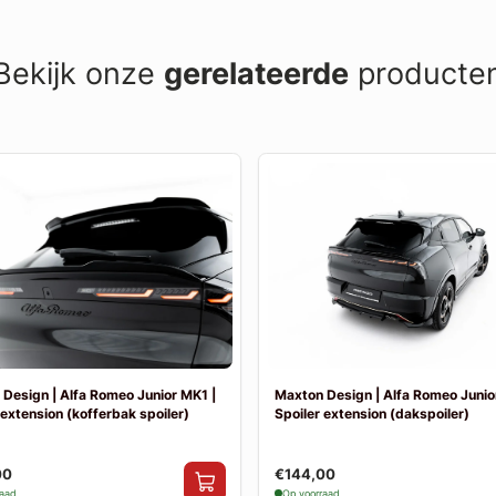
Bekijk onze
gerelateerde
producte
Design | Alfa Romeo Junior MK1 |
Maxton Design | Alfa Romeo Junio
 extension (kofferbak spoiler)
Spoiler extension (dakspoiler)
00
€144,00
raad
Op voorraad