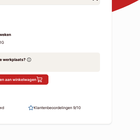
 weken
1G
ze werkplaats?
en aan winkelwagen
uwd
Klantenbeoordelingen 9/10