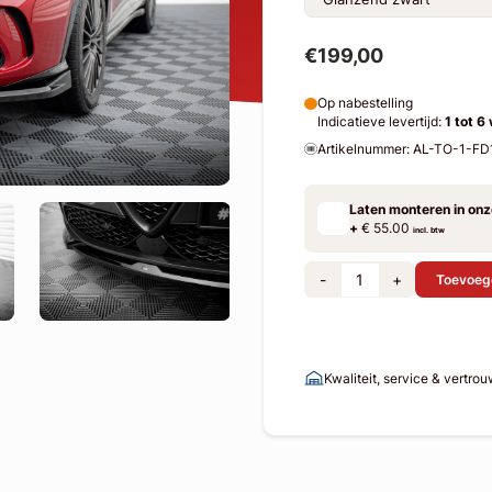
€199,00
Op nabestelling
Indicatieve levertijd:
1 tot 6
Artikelnummer: AL-TO-1-FD
Laten monteren in on
+
€ 55.00
incl. btw
-
+
Toevoeg
Kwaliteit, service & vertro