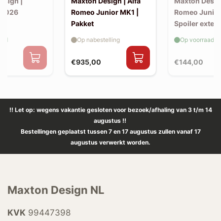
esign |
Maxton Design | Alfa
Maxton Design
 2026
Romeo Junior MK1 |
Romeo Junior
Pakket
Spoiler exten
(kofferbak sp
aad
Op nabestelling
Op voorraad
€935,00
€144,00
!! Let op: wegens vakantie gesloten voor bezoek/afhaling van 3 t/m 14
augustus !!
Bestellingen geplaatst tussen 7 en 17 augustus zullen vanaf 17
augustus verwerkt worden.
Maxton Design NL
KVK
99447398