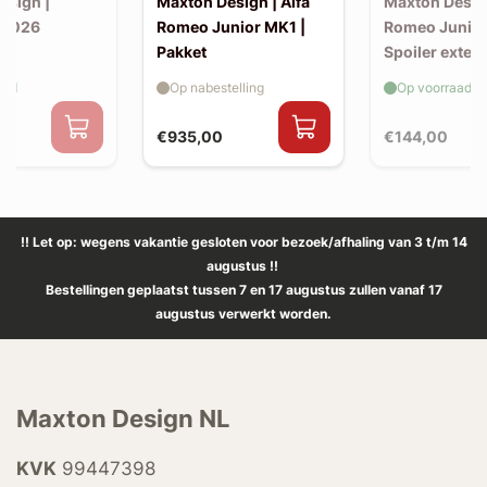
esign |
Maxton Design | Alfa
Maxton Design
 2026
Romeo Junior MK1 |
Romeo Junior
Pakket
Spoiler exten
(kofferbak sp
aad
Op nabestelling
Op voorraad
€935,00
€144,00
!! Let op: wegens vakantie gesloten voor bezoek/afhaling van 3 t/m 14
augustus !!
Bestellingen geplaatst tussen 7 en 17 augustus zullen vanaf 17
augustus verwerkt worden.
Maxton Design NL
KVK
99447398