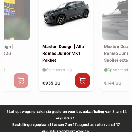
esign |
Maxton Design | Alfa
Maxton Design
 2026
Romeo Junior MK1 |
Romeo Junior
Pakket
Spoiler exten
(kofferbak sp
aad
Op nabestelling
Op voorraad
€935,00
€144,00
!! Let op: wegens vakantie gesloten voor bezoek/afhaling van 3 t/m 14
augustus !!
Bestellingen geplaatst tussen 7 en 17 augustus zullen vanaf 17
augustus verwerkt worden.