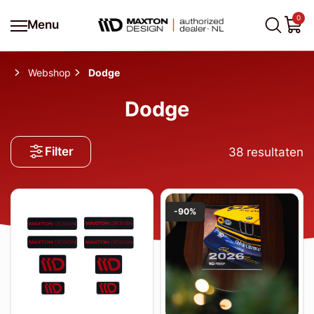
0
Menu
Webshop
Dodge
Dodge
Filter
38
resultaten
-90%