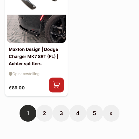
Maxton Design | Dodge
Charger MK7 SRT (FL) |
Achter splitters
Op nabestelling
€89,00
1
2
3
4
5
»