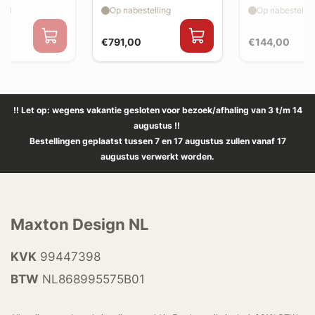
aad
Op nabestelling
Op nabestellin
€791,00
€144,00
!! Let op: wegens vakantie gesloten voor bezoek/afhaling van 3 t/m 14
augustus !!
Bestellingen geplaatst tussen 7 en 17 augustus zullen vanaf 17
augustus verwerkt worden.
Maxton Design NL
KVK
99447398
BTW
NL868995575B01