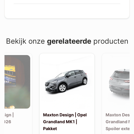
Bekijk onze
gerelateerde
producten
esign |
Maxton Design | Opel
Maxton Desig
 2026
Grandland MK1 |
Grandland MK
Pakket
Spoiler exten