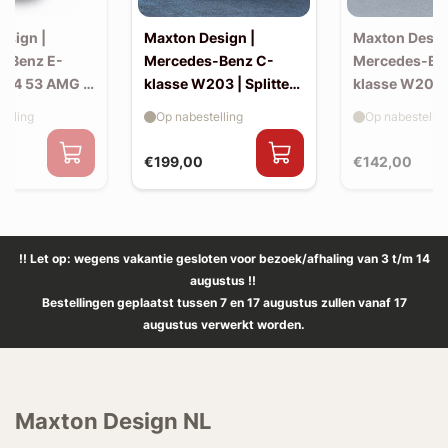
esign |
Maxton Design |
Maxton Desig
-Benz E-
Mercedes-Benz C-
Mercedes-Be
214 53 AMG |
klasse W203 | Splitter
klasse W203 |
(voor W203 AMG-look
skirts (W20
elling
Op nabestelling
Op nabestellin
bumper)
look)
€199,00
€142,00
!! Let op: wegens vakantie gesloten voor bezoek/afhaling van 3 t/m 14
augustus !!
Bestellingen geplaatst tussen 7 en 17 augustus zullen vanaf 17
augustus verwerkt worden.
Maxton Design NL