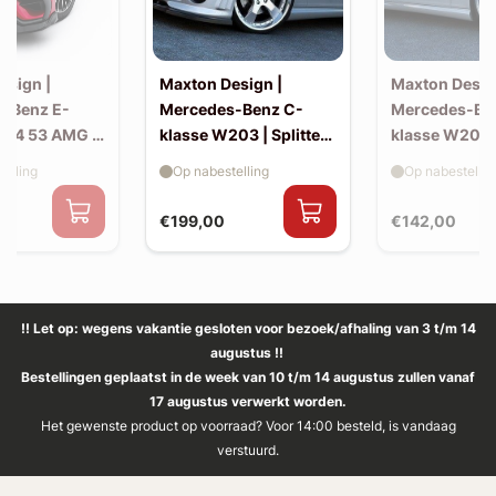
esign |
Maxton Design |
Maxton Desig
-Benz E-
Mercedes-Benz C-
Mercedes-Be
214 53 AMG |
klasse W203 | Splitter
klasse W203 |
(voor W203 AMG-look
skirts (W20
elling
Op nabestelling
Op nabestellin
bumper)
look)
€199,00
€142,00
!! Let op: wegens vakantie gesloten voor bezoek/afhaling van 3 t/m 14
augustus !!
Bestellingen geplaatst in de week van 10 t/m 14 augustus zullen vanaf
17 augustus verwerkt worden.
Het gewenste product op voorraad? Voor 14:00 besteld, is vandaag
verstuurd.