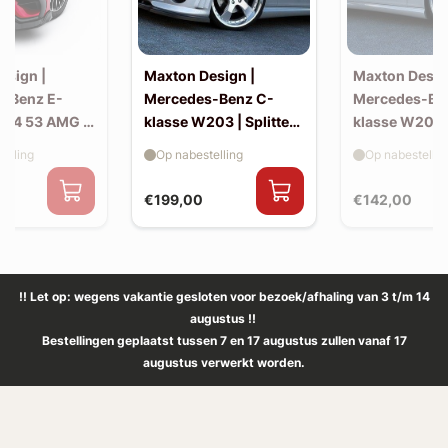
esign |
Maxton Design |
Maxton Desig
-Benz E-
Mercedes-Benz C-
Mercedes-Be
214 53 AMG |
klasse W203 | Splitter
klasse W203 |
(voor W203 AMG-look
skirts (W20
elling
Op nabestelling
Op nabestellin
bumper)
look)
€199,00
€142,00
!! Let op: wegens vakantie gesloten voor bezoek/afhaling van 3 t/m 14
augustus !!
Bestellingen geplaatst tussen 7 en 17 augustus zullen vanaf 17
augustus verwerkt worden.